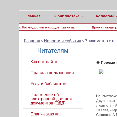
Главная
О библиотеке
Коллегам
доскоп народов Кавказа.
Дружат люди разных стран
Главная
Новости и события
Знакомство с в
Читателям
Как нас найти
Просмот
Правила пользования
Услуги библиотеки
Положение об
На выставке
электронной доставке
Джульетта» 
документов (ЭДД)
Людмила » А.
190 лет, «Ге
Бланк-заказ на
Сахалин» А.П