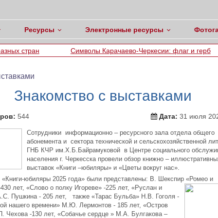
Ресурсы
Электронные ресурсы
Фотог
Символы Карачаево-Черкесии: флаг и герб
Представл
ыставками
Знакомство с выставками
ров:
544
Дата:
31 июля 202
Сотрудники информационно – ресурсного зала отдела общего
абонемента и сектора технической и сельскохозяйственной ли
ГНБ КЧР им.Х.Б.Байрамуковой в Центре социального обслужи
населения г. Черкесска провели обзор книжно – иллюстративны
выставок «Книги –юбиляры» и «Цветы вокруг нас».
 «Книги-юбиляры 2025 года» были представлены: В. Шекспир «Ромео и
-430
лет, «Слово о полку Игореве» -225 лет, «Руслан и
С. Пушкина - 205 лет, также «Тарас Бульба» Н.В. Гоголя -
рой нашего времени» М.Ю. Лермонтов - 185 лет, «Остров
. Чехова -130 лет, «Собачье сердце » М.А. Булгакова –