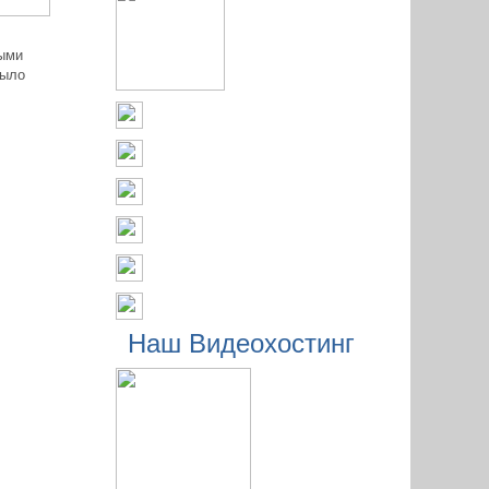
ными
было
Наш Видеохостинг