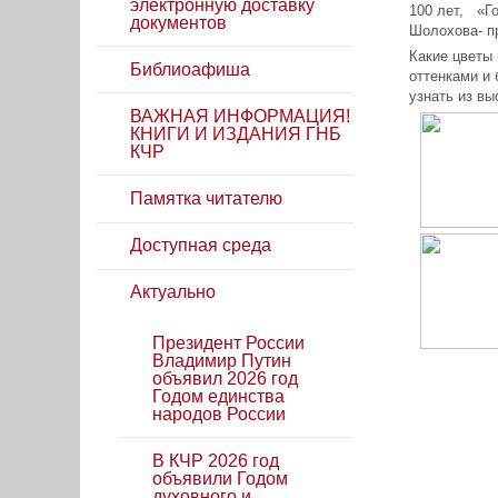
электронную доставку
100 лет, «Го
документов
Шолохова- пр
Какие цветы 
Библиоафиша
оттенками и 
узнать из вы
ВАЖНАЯ ИНФОРМАЦИЯ!
КНИГИ И ИЗДАНИЯ ГНБ
КЧР
Памятка читателю
Доступная среда
Актуально
Президент России
Владимир Путин
объявил 2026 год
Годом единства
народов России
В КЧР 2026 год
объявили Годом
духовного и