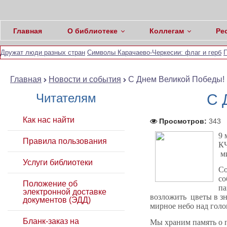
Главная
О библиотеке
Коллегам
Ре
Дружат люди разных стран
Символы Карачаево-Черкесии: флаг и герб
П
Главная
Новости и события
С Днем Великой Победы!
Читателям
С 
Как нас найти
Просмотров:
343
9 
Правила пользования
КЧ
ми
Услуги библиотеки
Со
со
Положение об
па
электронной доставке
возложить цветы в зн
документов (ЭДД)
мирное небо над голо
Бланк-заказ на
Мы храним память о п