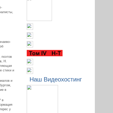
т-
налисты,
ачаево-
об
 поэтов
в, Н.
авляющая
е стихи и
Наш Видеохостинг
иалов и
бургом,
ие в
 в
формация
терес у