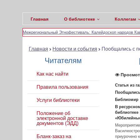
Главная
О библиотеке
Коллегам
Межрегиональный Этнофестиваль: Калейдоскоп народов Кав
Главная
Новости и события
Пообщались с п
Читателям
Как нас найти
Просмот
Статья из г
Правила пользования
Пообщались
Библиомир
Услуги библиотеки
В ресурсном
библиотеке 
Положение об
электронной доставке
«Юбилейные 
документов (ЭДД)
Мероприятие
Василеостров
Бланк-заказ на
приурочено к