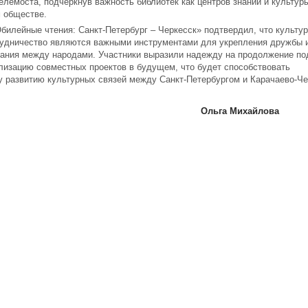
елемоста, подчеркнув важность библиотек как центров знаний и культур
 обществе.
билейные чтения: Санкт-Петербург – Черкесск» подтвердил, что культу
рудничество являются важными инструментами для укрепления дружбы 
ания между народами. Участники выразили надежду на продолжение по
лизацию совместных проектов в будущем, что будет способствовать
 развитию культурных связей между Санкт-Петербургом и Карачаево-Че
Ольга Михайлова