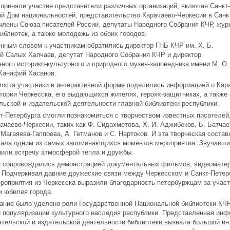
приняли участие представители различных организаций, включая Санкт-
й Дом национальностей, представительство Карачаево-Черкесии в Санк
 члены Союза писателей России, депутаты Народного Собрания КЧР, жур
иблиотек, а также молодежь из обоих городов.
енным словом к участникам обратились директор ГНБ КЧР им. Х. Б.
й Салых Хапчаев, депутат Народного Собрания КЧР и директор
ного историко-культурного и природного музея-заповедника имени М. О.
Ханафий Хасанов.
моста участники в интерактивной форме поделились информацией о Кар
тории Черкесска, его выдающихся жителях, героях-защитниках, а также 
ьской и издательской деятельности главной библиотеки республики.
-Петербурга смогли познакомиться с творчеством известных писателей,
ачаево-Черкесии, таких как Ф. Сидахметова, Х.-И. Аджибеков, Б. Батчае
 Магаяева-Гаппоева, А. Гетманов и С. Нартоков. И эта творческая сост
тала одним из самых запоминающихся моментов мероприятия. Звучавши
нили встречу атмосферой тепла и дружбы.
 сопровождались демонстрацией документальных фильмов, видеоматер
. Подчеркивая давние дружеские связи между Черкесском и Санкт-Петер
роприятия из Черкесска выразили благодарность петербуржцам за участ
и юбилея города.
ание было уделено роли Государственной Национальной библиотеки КЧР
и популяризации культурного наследия республики. Представленная ин
ательской и издательской деятельности библиотеки вызвала большой ин