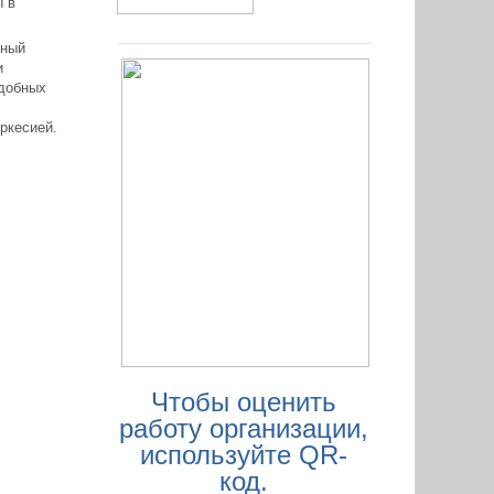
ы в
рный
и
добных
ркесией.
Чтобы оценить
работу организации,
используйте QR-
код.