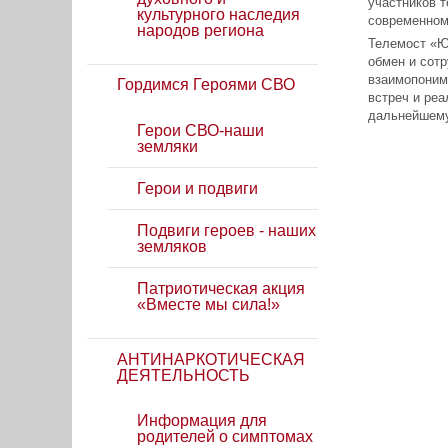
участников т
культурного наследия
современном
народов региона
Телемост «Ю
обмен и сот
взаимопоним
Гордимся Героями СВО
встреч и реа
дальнейшему
Герои СВО-наши
земляки
Герои и подвиги
Подвиги героев - наших
земляков
Патриотическая акция
«Вместе мы сила!»
АНТИНАРКОТИЧЕСКАЯ
ДЕЯТЕЛЬНОСТЬ
Информация для
родителей о симптомах