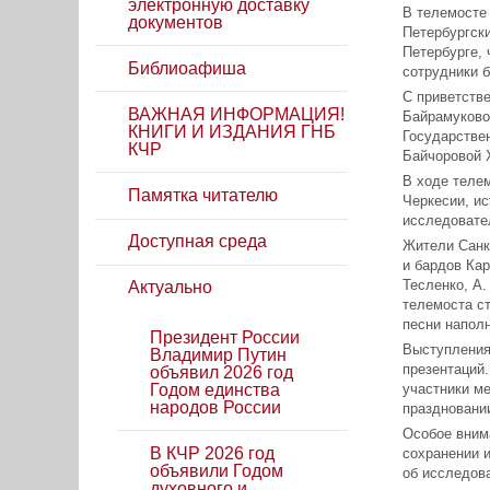
электронную доставку
В телемосте 
документов
Петербургски
Петербурге,
Библиоафиша
сотрудники б
С приветств
ВАЖНАЯ ИНФОРМАЦИЯ!
Байрамуково
КНИГИ И ИЗДАНИЯ ГНБ
Государствен
КЧР
Байчоровой 
В ходе теле
Памятка читателю
Черкесии, ис
исследовател
Доступная среда
Жители Санкт
и бардов Кар
Тесленко, А.
Актуально
телемоста с
песни напол
Президент России
Выступления
Владимир Путин
презентаций
объявил 2026 год
Годом единства
участники ме
народов России
праздновани
Особое вним
В КЧР 2026 год
сохранении 
объявили Годом
об исследов
духовного и