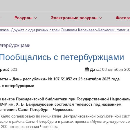
Ресурсы
Электронные ресурсы
Фотог
каза.
Дружат люди разных стран
Символы Карачаево-Черкесии: флаг и 
етербуржцами
Пообщались с петербуржцами
ров:
521
Дата:
08 октября 20
азеты « День республики» № 107 /21057 от 23 сентября 2025 года
 с петербуржцами
 центре Президентской библиотеки при Государственной Национал
КЧР им. Х. Б. Байрамуковой состоялся телемост под названием
чтения: Санкт-Петербург – Черкесск».
 было организовано по инициативе Централизованной библиотечной сис
ского района Санкт-Петербурга в рамках проекта «Мультикультурное се
 200-летию основания Черкесска.