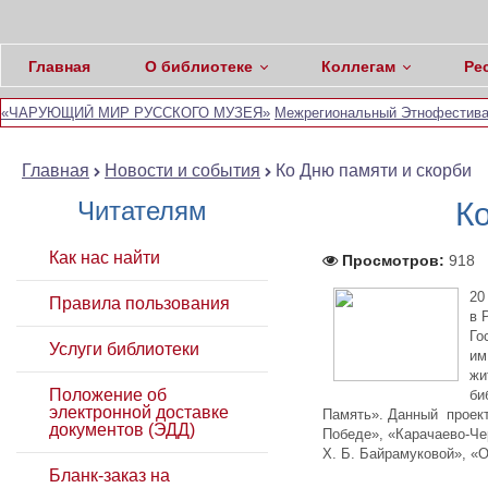
Главная
О библиотеке
Коллегам
Ре
«ЧАРУЮЩИЙ МИР РУССКОГО МУЗЕЯ»
Межрегиональный Этнофестивал
Главная
Новости и события
Ко Дню памяти и скорби
Читателям
К
Как нас найти
Просмотров:
918
20
Правила пользования
в 
Го
Услуги библиотеки
им
жи
Положение об
би
электронной доставке
Память». Данный проект 
документов (ЭДД)
Победе», «Карачаево-Че
Х. Б. Байрамуковой», «
Бланк-заказ на