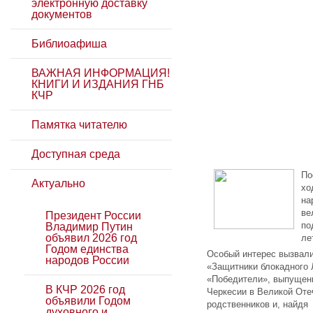
электронную доставку
документов
Библиоафиша
ВАЖНАЯ ИНФОРМАЦИЯ!
КНИГИ И ИЗДАНИЯ ГНБ
КЧР
Памятка читателю
Доступная среда
По
Актуально
хо
на
ве
Президент России
по
Владимир Путин
объявил 2026 год
ле
Годом единства
Особый интерес вызвали
народов России
«Защитники блокадного 
«Победители», выпущенн
В КЧР 2026 год
Черкесии в Великой Оте
объявили Годом
родственников и, найдя
духовного и