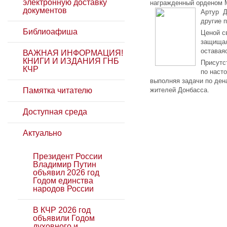
электронную доставку
награжденный орденом 
документов
Артур Д
другие 
Библиоафиша
Ценой с
защищал
оставая
ВАЖНАЯ ИНФОРМАЦИЯ!
КНИГИ И ИЗДАНИЯ ГНБ
Присутс
КЧР
по наст
выполняя задачи по ден
Памятка читателю
жителей Донбасса.
Доступная среда
Актуально
Президент России
Владимир Путин
объявил 2026 год
Годом единства
народов России
В КЧР 2026 год
объявили Годом
духовного и