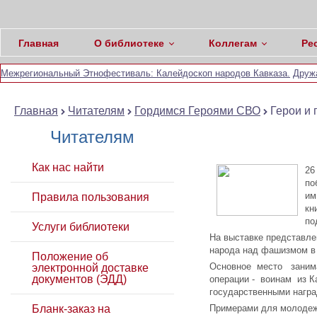
Главная
О библиотеке
Коллегам
Ре
Межрегиональный Этнофестиваль: Калейдоскоп народов Кавказа.
Друж
Главная
Читателям
Гордимся Героями СВО
Герои и 
Читателям
Как нас найти
26
по
им
Правила пользования
кн
по
Услуги библиотеки
На выставке представле
народа над фашизмом в 
Положение об
Основное место занима
электронной доставке
документов (ЭДД)
операции - воинам из К
государственными награ
Бланк-заказ на
Примерами для молодеж