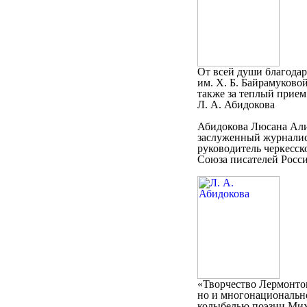
От всей души благода
им. Х. Б. Байрамуково
также за теплый прием
Л. А. Абидокова
Абидокова Люсана Алие
заслуженный журналис
руководитель черкесск
Союза писателей Росси
«Творчество Лермонтов
но и многонационально
колыбелью поэзии Мих