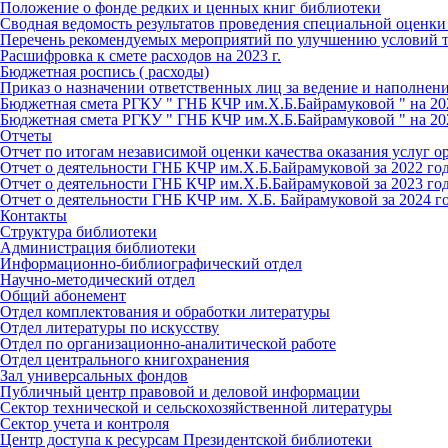
Положение о фонде редких и ценных книг библиотеки
Сводная ведомость результатов проведения специальной оценки
Перечень рекомендуемых мероприятий по улучшению условий т
Расшифровка к смете расходов на 2023 г.
Бюджетная роспись ( расходы)
Приказ о назначении ответственных лиц за ведение и наполнен
Бюджетная смета РГКУ " ГНБ КЧР им.Х.Б.Байрамуковой " на 20
Бюджетная смета РГКУ " ГНБ КЧР им.Х.Б.Байрамуковой " на 20
Отчеты
Отчет по итогам независимой оценки качества оказания услуг о
Отчет о деятельности ГНБ КЧР им.Х.Б.Байрамуковой за 2022 го
Отчет о деятельности ГНБ КЧР им.Х.Б.Байрамуковой за 2023 го
Отчет о деятельности ГНБ КЧР им. Х.Б. Байрамуковой за 2024 г
Контакты
Структура библиотеки
Администрация библиотеки
Информационно-библиографический отдел
Научно-методический отдел
Общий абонемент
Отдел комплектования и обработки литературы
Отдел литературы по искусству
Отдел по организационно-аналитической работе
Отдел центрального книгохранения
Зал универсальных фондов
Публичный центр правовой и деловой информации
Сектор технической и сельскохозяйственной литературы
Сектор учета и контроля
Центр доступа к ресурсам Президентской библиотеки