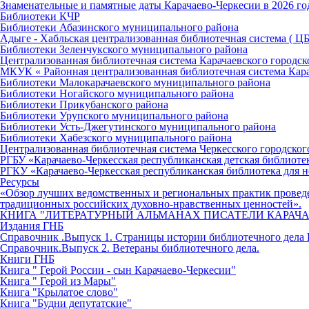
Знаменательные и памятные даты Карачаево-Черкесии в 2026 го
Библиотеки КЧР
Библиотеки Абазинского муниципального района
Адыге - Хабльская централизованная библиотечная система ( Ц
Библиотеки Зеленчукского муниципального района
Централизованная библиотечная система Карачаевского городск
МКУК « Районная централизованная библиотечная система Кар
Библиотеки Малокарачаевского муниципального района
Библиотеки Ногайского муниципального района
Библиотеки Прикубанского района
Библиотеки Урупского муниципального района
Библиотеки Усть-Джегутинского муниципального района
Библиотеки Хабезского муниципального района
Централизованная библиотечная система Черкесского городског
РГБУ «Карачаево-Черкесская республиканская детская библиоте
РГКУ «Карачаево-Черкесская республиканская библиотека для н
Ресурсы
«Обзор лучших ведомственных и региональных практик провед
традиционных российских духовно-нравственных ценностей».
КНИГА "ЛИТЕРАТУРНЫЙ АЛЬМАНАХ ПИСАТЕЛИ КАРАЧА
Издания ГНБ
Справочник .Выпуск 1. Страницы истории библиотечного дела 
Справочник.Выпуск 2. Ветераны библиотечного дела.
Книги ГНБ
Книга " Герой России - сын Карачаево-Черкесии"
Книга " Герой из Мары"
Книга "Крылатое слово"
Книга "Будни депутатские"