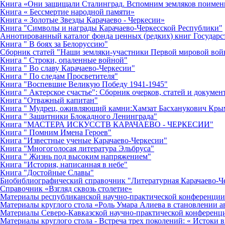
Книга «Они защищали Сталинград. Вспомним земляков поимен
Книга « Бессмертие народной памяти»
Книга « Золотые Звезды Карачаево - Черкесии»
Книга "Символы и награды Карачаево-Черкесской Республики"
Аннотированный каталог фонда ценных (редких) книг Государс
Книга " В боях за Белоруссию"
Сборник статей "Наши земляки-участники Первой мировой во
Книга " Строки, опаленные войной"
Книга " Во славу Карачаево-Черкесии"
Книга " По следам Просветителя"
Книга "Воспевшие Великую Победу 1941-1945"
Книга " Актерское счастье": Сборник очерков, статей и докумен
Книга "Отважный капитан"
Книга " Мудрец, оживляющий камни:Хамзат Басханукович Кр
Книга " Защитники Блокадного Ленинграда"
Книга "МАСТЕРА ИСКУССТВ КАРАЧАЕВО - ЧЕРКЕСИИ"
Книга " Помним Имена Героев"
Книга "Известные ученые Карачаево-Черкесии"
Книга "Многоголосая литература Эльбруса"
Книга " Жизнь под высоким напряжением"
Книга "История, написанная в небе"
Книга "Достойные Славы"
Биобиблиографический справочник "Литературная Карачаево-Ч
Справочник «Взгляд сквозь столетие»
Материалы республиканской научно-практической конференции 
Материалы круглого стола «Роль Умара Алиева в становлении 
Материалы Северо-Кавказской научно-практической конференци
Материалы круглого стола - Встреча трех поколений: « Истоки