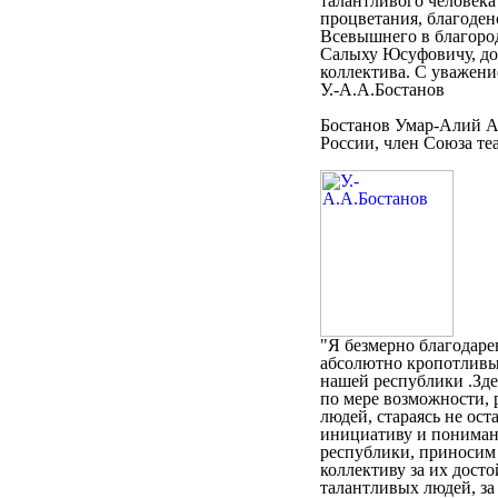
талантливого человека
процветания, благоден
Всевышнего в благород
Салыху Юсуфовичу, до
коллектива. С уважени
У.-А.А.Бостанов
Бостанов Умар-Алий А
России, член Союза те
"Я безмерно благодаре
абсолютно кропотливы
нашей республики .Зде
по мере возможности, 
людей, стараясь не ос
инициативу и пониман
республики, приносим 
коллективу за их дост
талантливых людей, за 