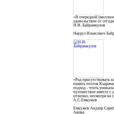
«В очередной (миллион
удовольствие от сегод
Н.И. Байрамкулов
Науруз Ильясович Бай
«Рад присутствовать н
память поэтов Къарача
подход - чтить уникал
путешествие вместе с 
отлично, несмотря на 
А.С.Емкужев
Емкужев Андзор Сараби
Акова.