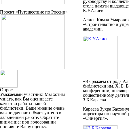
руководству и коллект
стола памяти выдающег
К.У.Алиев
Проект «Путешествие по России»
Алиев Кямал Умарович 
«Строительство и упр
академии.
«Выражаем от рода Ал
библиотеки им. Х. Б. 
Опрос
конференции, посвяще
Уважаемый участник! Мы хотим
общественному деятел
узнать, как Вы оцениваете
З.Б.Караева
качество работы нашей
библиотеки. Ваше мнение очень
Караева Зухра Басхану
важно для нас и будет учтено в
директора по научной 
дальнейшей работе. Обратите
«Синергия».
внимание: при голосовании
поставьте Вашу оценку.