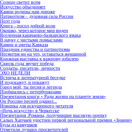
Солнце светит всем
Искусство объединяет
Камни родины нам дороже
Патриотизм – духовная сила России
Поэт года
Книга - посол доброй воли
Окошко, через которое мир виден
Вселенная карачаево-балкарского языка
В науку с чистыми помыслами
Камни и цветы Кавказа
Праздник единства и патриотизма
Несмотря ни на что, оставаться женщиной
Книжная выставка к важному юбилею
Сквозь года звучит победа
Солдаты, писатели, личности
ЭХО НЕДЕЛИ
Встреча в литературной беседке
И подскажут, и покажут
Город мой, ты песня и легенда
Пообщались с петербуржцами
Презентация книги « Ради жизни на планете земля»
Он Россию песней одарил...
Новинка для искушенного читателя
«Ночь искусств» в Черкесске
Презентация .Романы, получившие высокую оценку
Салых Хапчаев удостоен первой региональной премии «Знание»
Бусы из камушков
Отметили лучших просветителей