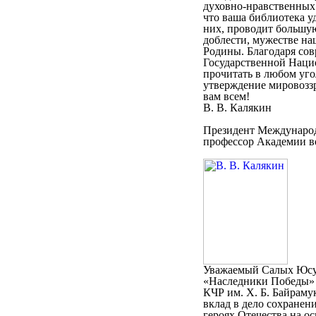
духовно-нравственных 
что ваша библиотека у
них, проводит большу
доблести, мужестве н
Родины. Благодаря со
Государственной Наци
прочитать в любом угол
утверждение мировоззр
вам всем!
В. В. Калякин
Президент Международ
профессор Академии во
Уважаемый Салых Юсу
«Наследники Победы» 
КЧР им. Х. Б. Байраму
вклад в дело сохранен
героях Отечества на о