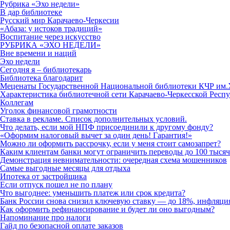
Рубрика «Эхо недели»
В дар библиотеке
Русский мир Карачаево-Черкесии
«Абаза: у истоков традиций»
Воспитание через искусство
РУБРИКА «ЭХО НЕДЕЛИ»
Вне времени и наций
Эхо недели
Сегодня я – библиотекарь
Библиотека благодарит
Меценаты Государственной Национальной библиотеки КЧР им.
Характеристика библиотечной сети Карачаево-Черкесской Респу
Коллегам
Уголок финансовой грамотности
Ставка в рекламе. Список дополнительных условий.
Что делать, если мой НПФ присоединили к другому фонду?
«Оформим налоговый вычет за один день! Гарантия!»
Можно ли оформить рассрочку, если у меня стоит самозапрет?
Каким клиентам банки могут ограничить переводы до 100 тысяч р
Демонстрация невнимательности: очередная схема мошенников
Самые выгодные месяцы для отдыха
Ипотека от застройщика
Если отпуск пошел не по плану
Что выгоднее: уменьшить платеж или срок кредита?
Банк России снова снизил ключевую ставку — до 18%, инфляци
Как оформить рефинансирование и будет ли оно выгодным?
Напоминание про налоги
Гайд по безопасной оплате заказов