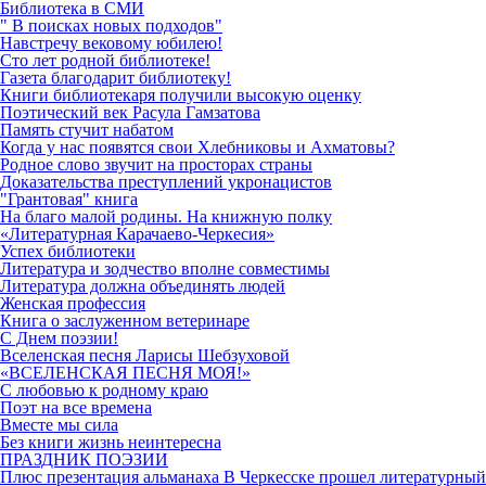
Библиотека в СМИ
" В поисках новых подходов"
Навстречу вековому юбилею!
Сто лет родной библиотеке!
Газета благодарит библиотеку!
Книги библиотекаря получили высокую оценку
Поэтический век Расула Гамзатова
Память стучит набатом
Когда у нас появятся свои Хлебниковы и Ахматовы?
Родное слово звучит на просторах страны
Доказательства преступлений укронацистов
"Грантовая" книга
На благо малой родины. На книжную полку
«Литературная Карачаево-Черкесия»
Успех библиотеки
Литература и зодчество вполне совместимы
Литература должна объединять людей
Женская профессия
Книга о заслуженном ветеринаре
С Днем поэзии!
Вселенская песня Ларисы Шебзуховой
«ВСЕЛЕНСКАЯ ПЕСНЯ МОЯ!»
С любовью к родному краю
Поэт на все времена
Вместе мы сила
Без книги жизнь неинтересна
ПРАЗДНИК ПОЭЗИИ
Плюс презентация альманаха В Черкесске прошел литературный