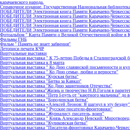
карачаевского народа.
Справочное издание. Государственная Национальная библиотека 
ПОБЕДИТЕЛИ Электронная книга Памяти Карачаево-Черкесско
ПОБЕДИТЕЛИ Электронная книга Памяти Карачаево-Черкесско
ПОБЕДИТЕЛИ Электронная книга Памяти Карачаево-Черкесско
ПОБЕДИТЕЛИ Электронная книга Памяти Карачаево-Черкесско
ПОБЕДИТЕЛИ Электронная книга Памяти Карачаево-Черкесск
Фотоальбом " Карта Памяти о Великой Отечественной войне в 
Фильмы ГНБ
Фильм " Память не знает забвения"
Летописи печати КЧР
Виртуальные выставки
Виртуальная выставка " К 75-летию Победы в Сталинградской б
Виртуальная выставка к 8 марта
Виртуальная выставка " Ко Дню славянской письменности и ку
Виртуальная выставка " Ко Дню семьи, любви и верности"
Виртуальная выставка "Курская битва"
Виртуальная выставка "Битва за Кавказ"
Виртуальная выставка "Ко Дню защитников Отечества"
Виртуальная выставка"Жизнь и творчество Н.В.Гоголя в рарите
Виртуальная выставка "Петр I-путь от "каютного мальчика" до 
Виртуальная выставка "Бородинская битва"
Виртуальная выставка «Алексей Леонов: Я шагнул в эту бездну"
Виртуальная выставка " Русские писатели-фронтовики"
Виртуальная выставка "Журналист, писатель, воин"
Виртуальная выставка " Князь Александр Невский: Миротворец
Виртуальная выставка "Куликовская битва"
Виртуальная выставка "Писатели-фронтовики Карачаево-Черкес