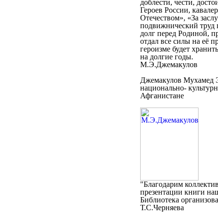
доблести, чести, дост
Героев России, кавалер
Отечеством», «За засл
подвижнический труд п
долг перед Родиной, 
отдал все силы на её 
героизме будет хранить
на долгие годы.
М.Э.Джемакулов
Джемакулов Мухамед Э
национально- культурн
Афганистане
"Благодарим коллекти
презентации книги на
Библиотека организова
Т.С.Черняева