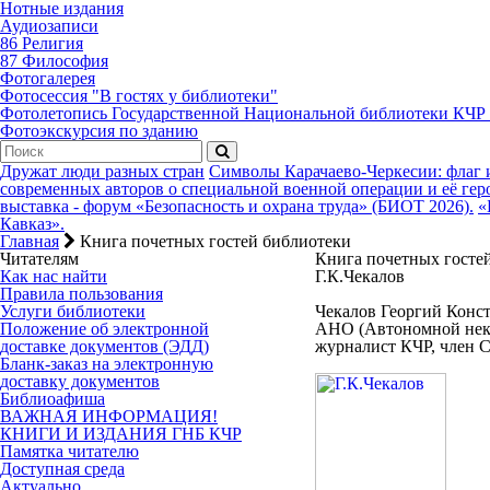
Нотные издания
Аудиозаписи
86 Религия
87 Философия
Фотогалерея
Фотосессия "В гостях у библиотеки"
Фотолетопись Государственной Национальной библиотеки КЧР
Фотоэкскурсия по зданию
Дружат люди разных стран
Символы Карачаево-Черкесии: флаг 
современных авторов о специальной военной операции и её гер
выставка - форум «Безопасность и охрана труда» (БИОТ 2026).
«
Кавказ».
Главная
Книга почетных гостей библиотеки
Читателям
Книга почетных госте
Как нас найти
Г.К.Чекалов
Правила пользования
Услуги библиотеки
Чекалов Георгий Конст
Положение об электронной
АНО (Автономной неко
доставке документов (ЭДД)
журналист КЧР, член 
Бланк-заказ на электронную
доставку документов
Библиоафиша
ВАЖНАЯ ИНФОРМАЦИЯ!
КНИГИ И ИЗДАНИЯ ГНБ КЧР
Памятка читателю
Доступная среда
Актуально