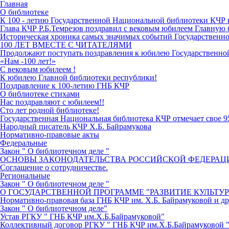
Главная
О библиотеке
К 100 - летию Государственной Национальной библиотеки КЧР
Глава КЧР Р.Б.Темрезов поздравил с вековым юбилеем Главную 
Историческая хроника самых значимых событий Государственн
100 ЛЕТ ВМЕСТЕ С ЧИТАТЕЛЯМИ
Продолжают поступать поздравления к юбилею Государственн
«Нам -100 лет!»
С вековым юбилеем !
К юбилею Главной библиотеки республики!
Поздравление к 100-летию ГНБ КЧР
О библиотеке стихами
Нас поздравляют с юбилеем!!
Сто лет родной библиотеке!
Государственная Национальная библиотека КЧР отмечает свое 9
Народный писатель КЧР Х.Б. Байрамукова
Нормативно-правовые акты
Федеральные
Закон " О библиотечном деле "
ОСНОВЫ ЗАКОНОДАТЕЛЬСТВА РОССИЙСКОЙ ФЕДЕРАЦИ
Соглашение о сотрудничестве.
Региональные
Закон " О библиотечном деле "
О ГОСУДАРСТВЕННОЙ ПРОГРАММЕ "РАЗВИТИЕ КУЛЬТУ
Нормативно-правовая база ГНБ КЧР им. Х.Б. Байрамуковой и д
Закон " О библиотечном деле"
Устав РГКУ " ГНБ КЧР им.Х.Б.Байрамуковой"
Коллективный договор РГКУ " ГНБ КЧР им.Х.Б.Байрамуковой "