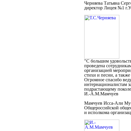
Черняева Татьяна Серг
директор Лицея №1 г.
"С большим удовольст
проведена сотрудника
организацией меропри
стихи и песни, а такж
Огромное спасибо веду
интернационалистам за
подрастающему поколен
И.-А.М.Мамчуев
Мамчуев Исса-Али Мус
Общероссийской общес
и исполкома организа