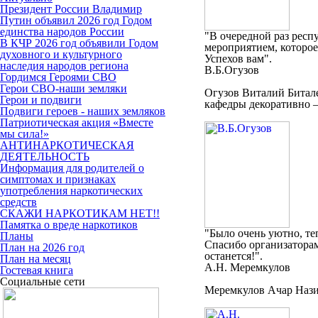
Президент России Владимир
Путин объявил 2026 год Годом
единства народов России
"В очередной раз респ
В КЧР 2026 год объявили Годом
мероприятием, которое
духовного и культурного
Успехов вам".
наследия народов региона
В.Б.Огузов
Гордимся Героями СВО
Герои СВО-наши земляки
Огузов Виталий Битале
Герои и подвиги
кафедры декоративно –
Подвиги героев - наших земляков
Патриотическая акция «Вместе
мы сила!»
АНТИНАРКОТИЧЕСКАЯ
ДЕЯТЕЛЬНОСТЬ
Информация для родителей о
симптомах и признаках
употребления наркотических
средств
СКАЖИ НАРКОТИКАМ НЕТ!!
Памятка о вреде наркотиков
"Было очень уютно, теп
Планы
Спасибо организаторам
План на 2026 год
останется!".
План на месяц
А.Н. Меремкулов
Гостевая книга
Социальные сети
Меремкулов Ачар Нази