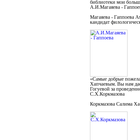
библиотеки мои больши
А.И.Магаяева - Гаппое
Магаяева - Гаппоева А
кандидат филологическ
«Самые добрые пожела
Хапчаевым. Вы нам дае
Гогуевой за проведенн
С.Х.Коркмазова
Коркмазова Салима Хас