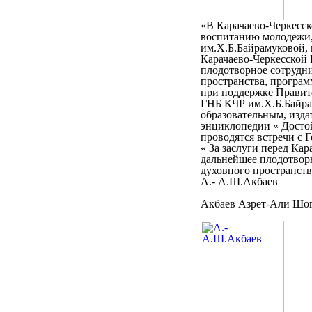
«В Карачаево-Черкесск
воспитанию молодежи,
им.Х.Б.Байрамуковой, 
Карачаево-Черкесской
плодотворное сотрудни
пространства, програм
при поддержке Правите
ГНБ КЧР им.Х.Б.Байра
образовательным, изда
энциклопедии « Достой
проводятся встречи с 
« За заслуги перед Ка
дальнейшее плодотворн
духовного пространств
А.- А.Ш.Акбаев
Акбаев Азрет-Али Шог