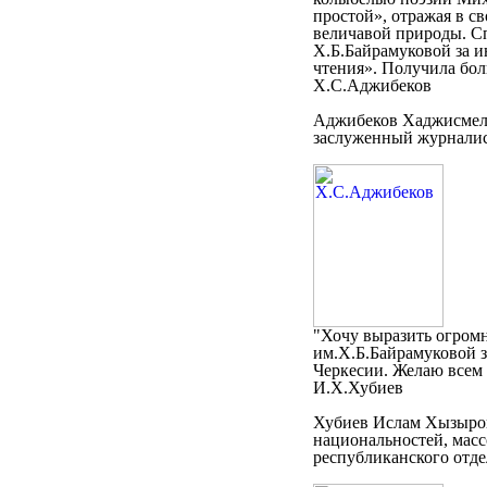
простой», отражая в с
величавой природы. С
Х.Б.Байрамуковой за и
чтения». Получила бол
Х.С.Аджибеков
Аджибеков Хаджисмель 
заслуженный журналис
"Хочу выразить огром
им.Х.Б.Байрамуковой з
Черкесии. Желаю всем 
И.Х.Хубиев
Хубиев Ислам Хызыров
национальностей, мас
республиканского отде