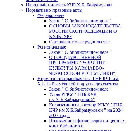
Народный писатель КЧР Х.Б. Байрамукова
Нормативно-правовые акты
Федеральные
Закон " О библиотечном деле "
ОСНОВЫ ЗАКОНОДАТЕЛЬСТВА
РОССИЙСКОЙ ФЕДЕРАЦИИ О
КУЛЬТУРЕ
Соглашение о сотрудничестве.
Региональные
Закон " О библиотечном деле "
О ГОСУДАРСТВЕННОЙ
ПРОГРАММЕ "РАЗВИТИЕ
КУЛЬТУРЫ КАРАЧАЕВО-
ЧЕРКЕССКОЙ РЕСПУБЛИКИ"
Нормативно-правовая база ГНБ КЧР им.
Х.Б. Байрамуковой и другие документы
Закон " О библиотечном деле"
Устав РГКУ " ГНБ КЧР
им.Х.Б.Байрамуковой"
Коллективный договор РГКУ " ГНБ
КЧР им.Х.Б.Байрамуковой " на 2024-
2027 годы
Положение о фонде редких и ценных
книг библиотеки