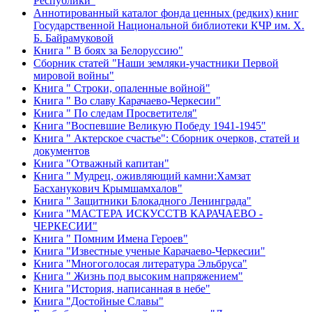
Республики"
Аннотированный каталог фонда ценных (редких) книг
Государственной Национальной библиотеки КЧР им. Х.
Б. Байрамуковой
Книга " В боях за Белоруссию"
Сборник статей "Наши земляки-участники Первой
мировой войны"
Книга " Строки, опаленные войной"
Книга " Во славу Карачаево-Черкесии"
Книга " По следам Просветителя"
Книга "Воспевшие Великую Победу 1941-1945"
Книга " Актерское счастье": Сборник очерков, статей и
документов
Книга "Отважный капитан"
Книга " Мудрец, оживляющий камни:Хамзат
Басханукович Крымшамхалов"
Книга " Защитники Блокадного Ленинграда"
Книга "МАСТЕРА ИСКУССТВ КАРАЧАЕВО -
ЧЕРКЕСИИ"
Книга " Помним Имена Героев"
Книга "Известные ученые Карачаево-Черкесии"
Книга "Многоголосая литература Эльбруса"
Книга " Жизнь под высоким напряжением"
Книга "История, написанная в небе"
Книга "Достойные Славы"