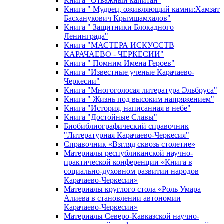
Книга "Отважный капитан"
Книга " Мудрец, оживляющий камни:Хамзат
Басханукович Крымшамхалов"
Книга " Защитники Блокадного
Ленинграда"
Книга "МАСТЕРА ИСКУССТВ
КАРАЧАЕВО - ЧЕРКЕСИИ"
Книга " Помним Имена Героев"
Книга "Известные ученые Карачаево-
Черкесии"
Книга "Многоголосая литература Эльбруса"
Книга " Жизнь под высоким напряжением"
Книга "История, написанная в небе"
Книга "Достойные Славы"
Биобиблиографический справочник
"Литературная Карачаево-Черкесия"
Справочник «Взгляд сквозь столетие»
Материалы республиканской научно-
практической конференции «Книга в
социально-духовном развитии народов
Карачаево-Черкесии»
Материалы круглого стола «Роль Умара
Алиева в становлении автономии
Карачаево-Черкесии»
Материалы Северо-Кавказской научно-