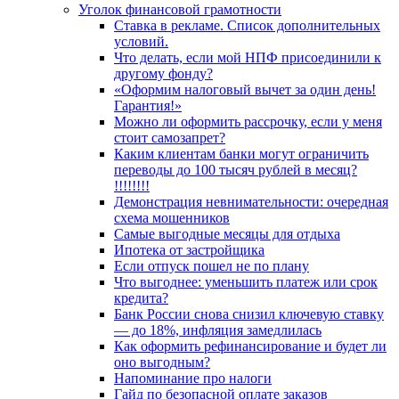
Уголок финансовой грамотности
Ставка в рекламе. Список дополнительных
условий.
Что делать, если мой НПФ присоединили к
другому фонду?
«Оформим налоговый вычет за один день!
Гарантия!»
Можно ли оформить рассрочку, если у меня
стоит самозапрет?
Каким клиентам банки могут ограничить
переводы до 100 тысяч рублей в месяц?
!!!!!!!!
Демонстрация невнимательности: очередная
схема мошенников
Самые выгодные месяцы для отдыха
Ипотека от застройщика
Если отпуск пошел не по плану
Что выгоднее: уменьшить платеж или срок
кредита?
Банк России снова снизил ключевую ставку
— до 18%, инфляция замедлилась
Как оформить рефинансирование и будет ли
оно выгодным?
Напоминание про налоги
Гайд по безопасной оплате заказов