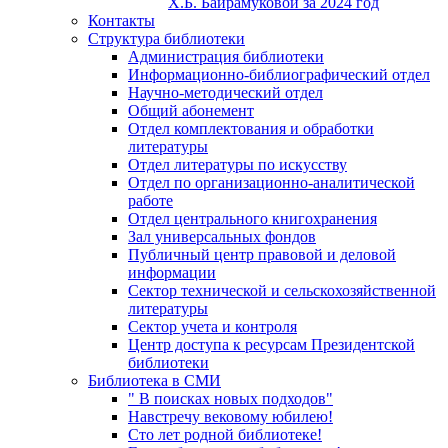
Х.Б. Байрамуковой за 2024 год
Контакты
Структура библиотеки
Администрация библиотеки
Информационно-библиографический отдел
Научно-методический отдел
Общий абонемент
Отдел комплектования и обработки
литературы
Отдел литературы по искусству
Отдел по организационно-аналитической
работе
Отдел центрального книгохранения
Зал универсальных фондов
Публичный центр правовой и деловой
информации
Сектор технической и сельскохозяйственной
литературы
Сектор учета и контроля
Центр доступа к ресурсам Президентской
библиотеки
Библиотека в СМИ
" В поисках новых подходов"
Навстречу вековому юбилею!
Сто лет родной библиотеке!