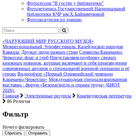
Фотосессия "В гостях у библиотеки"
Фотолетопись Государственной Национальной
библиотеки КЧР им.Х.Байрамуковой
Фотоэкскурсия по зданию
«ЧАРУЮЩИЙ МИР РУССКОГО МУЗЕЯ»
Межрегиональный Этнофестиваль: Калейдоскоп народов
Кавказа.
Дружат люди разных стран
Символы Карачаево-
Черкесии: флаг и герб
Представляем подборку свежих
книжных новинок, которые включают в себя произведения
современных авторов о специальной военной операции и её
героях
Видеообзор «Первый Олимпийский чемпион
Карачаево-Черкесии»
Международная специализированная
выставка - форум «Безопасность и охрана труда» (БИОТ
2026).
Главная
Электронные ресурсы
Краеведческая литература
86 Религия
Фильтр
Нечего фильтровать
Сбросить
Отправить