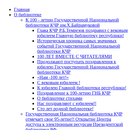
Главная
О библиотеке
К 100 - летию Государственной Национальной
библиотеки КЧР им.Х.Байрамуковой
Глава КЧР Р.Б.Темрезов поздравил с вековым
юбилеем Главную библиотеку республики!
Историческая хроника самых значимых
событий Государственной Национальной
библиотеки КЧР
100 ЛЕТ ВМЕСТЕ С ЧИТАТЕЛЯМИ
Продолжают поступать поздравления к
юбилею Государственной Национальной
библиотеки КЧР
«Нам -100 лет!»
С вековым юбилеем !
К юбилею Главной библиотеки республики!
Поздравление к 100-летию ГНБ КЧР
О библиотеке стихами
Нас поздравляют с юбилеем!!
Сто лет родной библиотеке!
Государственная Национальная библиотека КЧР
отмечает свое 95-летие!! Открытие Центра
доступа к электронным ресурсам Президентской
библиотеки РФ.