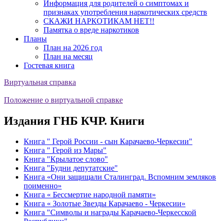
Информация для родителей о симптомах и
признаках употребления наркотических средств
СКАЖИ НАРКОТИКАМ НЕТ!!
Памятка о вреде наркотиков
Планы
План на 2026 год
План на месяц
Гостевая книга
Виртуальная справка
Положение о виртуальной справке
Издания ГНБ КЧР. Книги
Книга " Герой России - сын Карачаево-Черкесии"
Книга " Герой из Мары"
Книга "Крылатое слово"
Книга "Будни депутатские"
Книга «Они защищали Сталинград. Вспомним земляков
поименно»
Книга « Бессмертие народной памяти»
Книга « Золотые Звезды Карачаево - Черкесии»
Книга "Символы и награды Карачаево-Черкесской