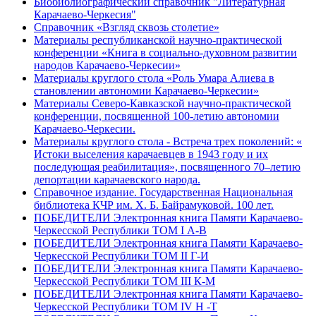
Биобиблиографический справочник "Литературная
Карачаево-Черкесия"
Справочник «Взгляд сквозь столетие»
Материалы республиканской научно-практической
конференции «Книга в социально-духовном развитии
народов Карачаево-Черкесии»
Материалы круглого стола «Роль Умара Алиева в
становлении автономии Карачаево-Черкесии»
Материалы Северо-Кавказской научно-практической
конференции, посвященной 100-летию автономии
Карачаево-Черкесии.
Материалы круглого стола - Встреча трех поколений: «
Истоки выселения карачаевцев в 1943 году и их
последующая реабилитация», посвященного 70–летию
депортации карачаевского народа.
Справочное издание. Государственная Национальная
библиотека КЧР им. Х. Б. Байрамуковой. 100 лет.
ПОБЕДИТЕЛИ Электронная книга Памяти Карачаево-
Черкесской Республики ТОМ I А-В
ПОБЕДИТЕЛИ Электронная книга Памяти Карачаево-
Черкесской Республики ТОМ II Г-И
ПОБЕДИТЕЛИ Электронная книга Памяти Карачаево-
Черкесской Республики ТОМ III К-М
ПОБЕДИТЕЛИ Электронная книга Памяти Карачаево-
Черкесской Республики ТОМ IV Н -Т