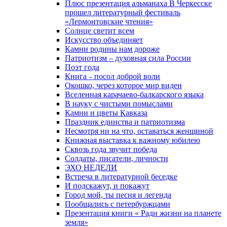
Плюс презентация альманаха В Черкесске
прошел литературный фестиваль
«Лермонтовские чтения»
Солнце светит всем
Искусство объединяет
Камни родины нам дороже
Патриотизм – духовная сила России
Поэт года
Книга - посол доброй воли
Окошко, через которое мир виден
Вселенная карачаево-балкарского языка
В науку с чистыми помыслами
Камни и цветы Кавказа
Праздник единства и патриотизма
Несмотря ни на что, оставаться женщиной
Книжная выставка к важному юбилею
Сквозь года звучит победа
Солдаты, писатели, личности
ЭХО НЕДЕЛИ
Встреча в литературной беседке
И подскажут, и покажут
Город мой, ты песня и легенда
Пообщались с петербуржцами
Презентация книги « Ради жизни на планете
земля»