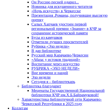
Он Россию песней одарил...
Новинка для искушенного читателя
«Ночь искусств» в Черкесске
Презентация .Романы, получившие высокую
оценку
Салых Хапчаев удостоен первой
региональной премии «Знание» в КЧР за
сохранение исторической памяти
Бусы из камушков
Отметили лучших просветителей
Рубрика «Эхо недели»
В дар библиотеке
Русский мир Карачаево-Черкесии
«Абаза: у истоков традиций»
Воспитание через искусство
РУБРИКА «ЭХО НЕДЕЛИ»
Вне времени и наций
Эхо недели
Сегодня я – библиотекарь
Библиотека благодарит
Меценаты Государственной Национальной
библиотеки КЧР им.Х.Б.Байрамуковой!
Характеристика библиотечной сети Карачаево-
Черкесской Республики в 2025 году
Коллегам