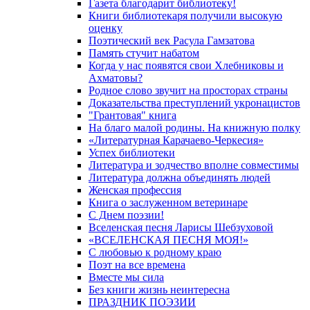
Газета благодарит библиотеку!
Книги библиотекаря получили высокую
оценку
Поэтический век Расула Гамзатова
Память стучит набатом
Когда у нас появятся свои Хлебниковы и
Ахматовы?
Родное слово звучит на просторах страны
Доказательства преступлений укронацистов
"Грантовая" книга
На благо малой родины. На книжную полку
«Литературная Карачаево-Черкесия»
Успех библиотеки
Литература и зодчество вполне совместимы
Литература должна объединять людей
Женская профессия
Книга о заслуженном ветеринаре
С Днем поэзии!
Вселенская песня Ларисы Шебзуховой
«ВСЕЛЕНСКАЯ ПЕСНЯ МОЯ!»
С любовью к родному краю
Поэт на все времена
Вместе мы сила
Без книги жизнь неинтересна
ПРАЗДНИК ПОЭЗИИ