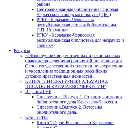
района
Централизованная библиотечная система
Черкесского городского округа (ЦБС)
РГБУ «Карачаево-Черкесская
республиканская детская библиотека им.
С.П. Никулина»
РГКУ «Карачаево-Черкесская
республиканская библиотека для незрячих и
слепых»
Ресурсы
«Обзор лучших ведомственных и региональных
практик проведения мероприятий по реализации
Основ государственной политики по сохранению
и укреплению традиционных российских
духовно-нравственных ценностей».
КНИГА "ЛИТЕРАТУРНЫЙ АЛЬМАНАХ
ПИСАТЕЛИ КАРАЧАЕВО-ЧЕРКЕСИИ"
Издания ГНБ
Справочник .Выпуск 1. Страницы истории
библиотечного дела Карачаево-Черкесии.
Справочник.Выпуск 2. Ветераны
библиотечного дела.
Книги ГНБ
Книга " Герой России - сын Карачаево-
Черкесии"