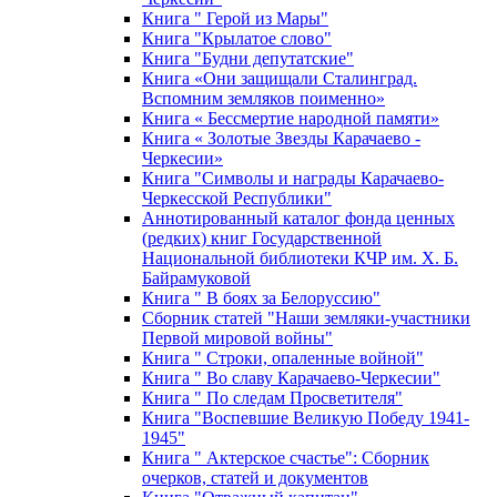
Книга " Герой из Мары"
Книга "Крылатое слово"
Книга "Будни депутатские"
Книга «Они защищали Сталинград.
Вспомним земляков поименно»
Книга « Бессмертие народной памяти»
Книга « Золотые Звезды Карачаево -
Черкесии»
Книга "Символы и награды Карачаево-
Черкесской Республики"
Аннотированный каталог фонда ценных
(редких) книг Государственной
Национальной библиотеки КЧР им. Х. Б.
Байрамуковой
Книга " В боях за Белоруссию"
Сборник статей "Наши земляки-участники
Первой мировой войны"
Книга " Строки, опаленные войной"
Книга " Во славу Карачаево-Черкесии"
Книга " По следам Просветителя"
Книга "Воспевшие Великую Победу 1941-
1945"
Книга " Актерское счастье": Сборник
очерков, статей и документов