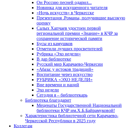
Он Россию песней одарил...
Новинка для искушенного читателя
«Ночь искусств» в Черкесске
Презентация .Романы, получившие высокую
оценку
Салых Хапчаев удостоен первой
региональной премии «Знание» в КЧР за
сохранение исторической памяти
Бусы из камушков
Отметили лучших просветителей
Рубрика «Эхо недели»
В дар библиотеке
Русский мир Карачаево-Черкесии
«Абаза: у истоков традиций»
Воспитание через искусство
РУБРИКА «ЭХО НЕДЕЛИ»
Вне времени и наций
Эхо недели
Сегодня я – библиотекарь
Библиотека благодарит
Меценаты Государственной Национальной
библиотеки КЧР им.Х.Б.Байрамуковой!
Характеристика библиотечной сети Карачаево-
Черкесской Республики в 2025 году
Коллегам