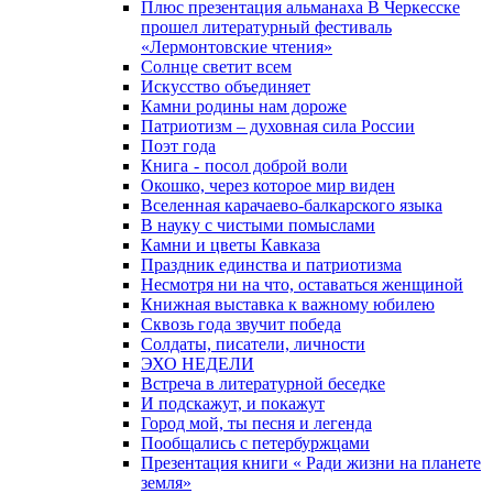
Плюс презентация альманаха В Черкесске
прошел литературный фестиваль
«Лермонтовские чтения»
Солнце светит всем
Искусство объединяет
Камни родины нам дороже
Патриотизм – духовная сила России
Поэт года
Книга - посол доброй воли
Окошко, через которое мир виден
Вселенная карачаево-балкарского языка
В науку с чистыми помыслами
Камни и цветы Кавказа
Праздник единства и патриотизма
Несмотря ни на что, оставаться женщиной
Книжная выставка к важному юбилею
Сквозь года звучит победа
Солдаты, писатели, личности
ЭХО НЕДЕЛИ
Встреча в литературной беседке
И подскажут, и покажут
Город мой, ты песня и легенда
Пообщались с петербуржцами
Презентация книги « Ради жизни на планете
земля»