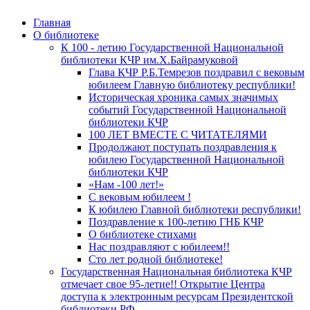
Главная
О библиотеке
К 100 - летию Государственной Национальной
библиотеки КЧР им.Х.Байрамуковой
Глава КЧР Р.Б.Темрезов поздравил с вековым
юбилеем Главную библиотеку республики!
Историческая хроника самых значимых
событий Государственной Национальной
библиотеки КЧР
100 ЛЕТ ВМЕСТЕ С ЧИТАТЕЛЯМИ
Продолжают поступать поздравления к
юбилею Государственной Национальной
библиотеки КЧР
«Нам -100 лет!»
С вековым юбилеем !
К юбилею Главной библиотеки республики!
Поздравление к 100-летию ГНБ КЧР
О библиотеке стихами
Нас поздравляют с юбилеем!!
Сто лет родной библиотеке!
Государственная Национальная библиотека КЧР
отмечает свое 95-летие!! Открытие Центра
доступа к электронным ресурсам Президентской
библиотеки РФ.