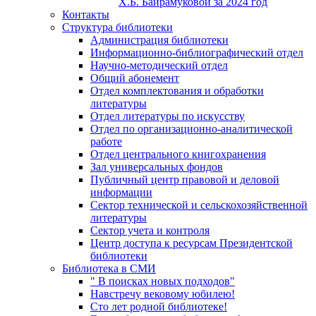
Х.Б. Байрамуковой за 2024 год
Контакты
Структура библиотеки
Администрация библиотеки
Информационно-библиографический отдел
Научно-методический отдел
Общий абонемент
Отдел комплектования и обработки
литературы
Отдел литературы по искусству
Отдел по организационно-аналитической
работе
Отдел центрального книгохранения
Зал универсальных фондов
Публичный центр правовой и деловой
информации
Сектор технической и сельскохозяйственной
литературы
Сектор учета и контроля
Центр доступа к ресурсам Президентской
библиотеки
Библиотека в СМИ
" В поисках новых подходов"
Навстречу вековому юбилею!
Сто лет родной библиотеке!