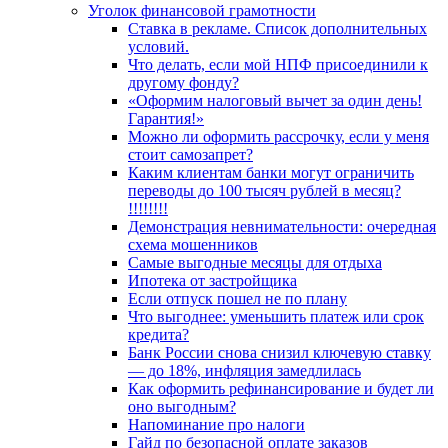
Уголок финансовой грамотности
Ставка в рекламе. Список дополнительных
условий.
Что делать, если мой НПФ присоединили к
другому фонду?
«Оформим налоговый вычет за один день!
Гарантия!»
Можно ли оформить рассрочку, если у меня
стоит самозапрет?
Каким клиентам банки могут ограничить
переводы до 100 тысяч рублей в месяц?
!!!!!!!!
Демонстрация невнимательности: очередная
схема мошенников
Самые выгодные месяцы для отдыха
Ипотека от застройщика
Если отпуск пошел не по плану
Что выгоднее: уменьшить платеж или срок
кредита?
Банк России снова снизил ключевую ставку
— до 18%, инфляция замедлилась
Как оформить рефинансирование и будет ли
оно выгодным?
Напоминание про налоги
Гайд по безопасной оплате заказов