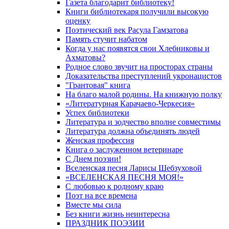
Газета благодарит библиотеку!
Книги библиотекаря получили высокую
оценку
Поэтический век Расула Гамзатова
Память стучит набатом
Когда у нас появятся свои Хлебниковы и
Ахматовы?
Родное слово звучит на просторах страны
Доказательства преступлений укронацистов
"Грантовая" книга
На благо малой родины. На книжную полку
«Литературная Карачаево-Черкесия»
Успех библиотеки
Литература и зодчество вполне совместимы
Литература должна объединять людей
Женская профессия
Книга о заслуженном ветеринаре
С Днем поэзии!
Вселенская песня Ларисы Шебзуховой
«ВСЕЛЕНСКАЯ ПЕСНЯ МОЯ!»
С любовью к родному краю
Поэт на все времена
Вместе мы сила
Без книги жизнь неинтересна
ПРАЗДНИК ПОЭЗИИ