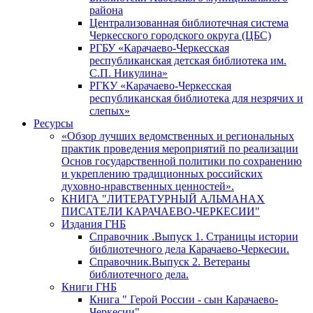
района
Централизованная библиотечная система
Черкесского городского округа (ЦБС)
РГБУ «Карачаево-Черкесская
республиканская детская библиотека им.
С.П. Никулина»
РГКУ «Карачаево-Черкесская
республиканская библиотека для незрячих и
слепых»
Ресурсы
«Обзор лучших ведомственных и региональных
практик проведения мероприятий по реализации
Основ государственной политики по сохранению
и укреплению традиционных российских
духовно-нравственных ценностей».
КНИГА "ЛИТЕРАТУРНЫЙ АЛЬМАНАХ
ПИСАТЕЛИ КАРАЧАЕВО-ЧЕРКЕСИИ"
Издания ГНБ
Справочник .Выпуск 1. Страницы истории
библиотечного дела Карачаево-Черкесии.
Справочник.Выпуск 2. Ветераны
библиотечного дела.
Книги ГНБ
Книга " Герой России - сын Карачаево-
Черкесии"