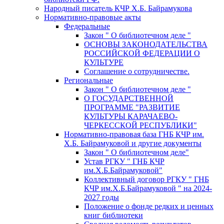
Народный писатель КЧР Х.Б. Байрамукова
Нормативно-правовые акты
Федеральные
Закон " О библиотечном деле "
ОСНОВЫ ЗАКОНОДАТЕЛЬСТВА
РОССИЙСКОЙ ФЕДЕРАЦИИ О
КУЛЬТУРЕ
Соглашение о сотрудничестве.
Региональные
Закон " О библиотечном деле "
О ГОСУДАРСТВЕННОЙ
ПРОГРАММЕ "РАЗВИТИЕ
КУЛЬТУРЫ КАРАЧАЕВО-
ЧЕРКЕССКОЙ РЕСПУБЛИКИ"
Нормативно-правовая база ГНБ КЧР им.
Х.Б. Байрамуковой и другие документы
Закон " О библиотечном деле"
Устав РГКУ " ГНБ КЧР
им.Х.Б.Байрамуковой"
Коллективный договор РГКУ " ГНБ
КЧР им.Х.Б.Байрамуковой " на 2024-
2027 годы
Положение о фонде редких и ценных
книг библиотеки