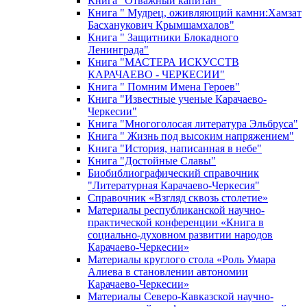
Книга "Отважный капитан"
Книга " Мудрец, оживляющий камни:Хамзат
Басханукович Крымшамхалов"
Книга " Защитники Блокадного
Ленинграда"
Книга "МАСТЕРА ИСКУССТВ
КАРАЧАЕВО - ЧЕРКЕСИИ"
Книга " Помним Имена Героев"
Книга "Известные ученые Карачаево-
Черкесии"
Книга "Многоголосая литература Эльбруса"
Книга " Жизнь под высоким напряжением"
Книга "История, написанная в небе"
Книга "Достойные Славы"
Биобиблиографический справочник
"Литературная Карачаево-Черкесия"
Справочник «Взгляд сквозь столетие»
Материалы республиканской научно-
практической конференции «Книга в
социально-духовном развитии народов
Карачаево-Черкесии»
Материалы круглого стола «Роль Умара
Алиева в становлении автономии
Карачаево-Черкесии»
Материалы Северо-Кавказской научно-