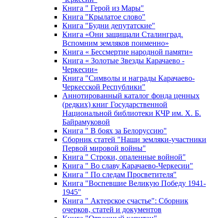
Книга " Герой из Мары"
Книга "Крылатое слово"
Книга "Будни депутатские"
Книга «Они защищали Сталинград.
Вспомним земляков поименно»
Книга « Бессмертие народной памяти»
Книга « Золотые Звезды Карачаево -
Черкесии»
Книга "Символы и награды Карачаево-
Черкесской Республики"
Аннотированный каталог фонда ценных
(редких) книг Государственной
Национальной библиотеки КЧР им. Х. Б.
Байрамуковой
Книга " В боях за Белоруссию"
Сборник статей "Наши земляки-участники
Первой мировой войны"
Книга " Строки, опаленные войной"
Книга " Во славу Карачаево-Черкесии"
Книга " По следам Просветителя"
Книга "Воспевшие Великую Победу 1941-
1945"
Книга " Актерское счастье": Сборник
очерков, статей и документов