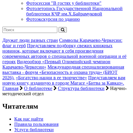
Фотосессия "В гостях у библиотеки"
Фотолетопись Государственной Национальной
библиотеки КЧР им.Х.Байрамуковой
Фотоэкскурсия по зданию
Дружат люди разных стран
Символы Карачаево-Черкесии:
флаг и герб
Представляем подборку свежих книжных
новинок, которые включают в себя произведения
современных авторов о специальной военной операции и её
героях
Видеообзор «Первый Олимпийский чемпион
Карачаево-Черкесии»
Международная специализированная
выставка - форум «Безопасность и охрана труда» (БИОТ
2026).
«Богатство нации в ее творчестве»
Представляем вам
новую книгу, изданную в городе Магасе «Битва за Кавказ».
Главная
О библиотеке
Структура библиотеки
Научно-
методический отдел
Читателям
Как нас найти
Правила пользования
Услуги библиотеки