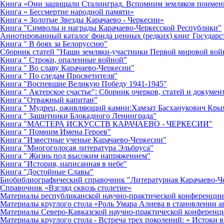
Книга «Они защищали Сталинград. Вспомним земляков поимен
Книга « Бессмертие народной памяти»
Книга « Золотые Звезды Карачаево - Черкесии»
Книга "Символы и награды Карачаево-Черкесской Республики"
Аннотированный каталог фонда ценных (редких) книг Государс
Книга " В боях за Белоруссию"
Сборник статей "Наши земляки-участники Первой мировой во
Книга " Строки, опаленные войной"
Книга " Во славу Карачаево-Черкесии"
Книга " По следам Просветителя"
Книга "Воспевшие Великую Победу 1941-1945"
Книга " Актерское счастье": Сборник очерков, статей и докумен
Книга "Отважный капитан"
Книга " Мудрец, оживляющий камни:Хамзат Басханукович Кр
Книга " Защитники Блокадного Ленинграда"
Книга "МАСТЕРА ИСКУССТВ КАРАЧАЕВО - ЧЕРКЕСИИ"
Книга " Помним Имена Героев"
Книга "Известные ученые Карачаево-Черкесии"
Книга "Многоголосая литература Эльбруса"
Книга " Жизнь под высоким напряжением"
Книга "История, написанная в небе"
Книга "Достойные Славы"
Биобиблиографический справочник "Литературная Карачаево-Ч
Справочник «Взгляд сквозь столетие»
Материалы республиканской научно-практической конференции 
Материалы круглого стола «Роль Умара Алиева в становлении 
Материалы Северо-Кавказской научно-практической конференци
Материалы круглого стола - Встреча трех поколений: « Истоки