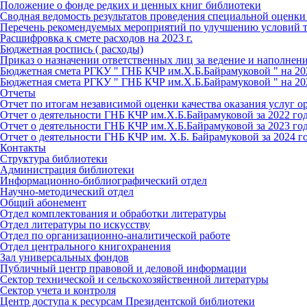
Положение о фонде редких и ценных книг библиотеки
Сводная ведомость результатов проведения специальной оценки
Перечень рекомендуемых мероприятий по улучшению условий т
Расшифровка к смете расходов на 2023 г.
Бюджетная роспись ( расходы)
Приказ о назначении ответственных лиц за ведение и наполнен
Бюджетная смета РГКУ " ГНБ КЧР им.Х.Б.Байрамуковой " на 20
Бюджетная смета РГКУ " ГНБ КЧР им.Х.Б.Байрамуковой " на 20
Отчеты
Отчет по итогам независимой оценки качества оказания услуг о
Отчет о деятельности ГНБ КЧР им.Х.Б.Байрамуковой за 2022 го
Отчет о деятельности ГНБ КЧР им.Х.Б.Байрамуковой за 2023 го
Отчет о деятельности ГНБ КЧР им. Х.Б. Байрамуковой за 2024 г
Контакты
Структура библиотеки
Администрация библиотеки
Информационно-библиографический отдел
Научно-методический отдел
Общий абонемент
Отдел комплектования и обработки литературы
Отдел литературы по искусству
Отдел по организационно-аналитической работе
Отдел центрального книгохранения
Зал универсальных фондов
Публичный центр правовой и деловой информации
Сектор технической и сельскохозяйственной литературы
Сектор учета и контроля
Центр доступа к ресурсам Президентской библиотеки