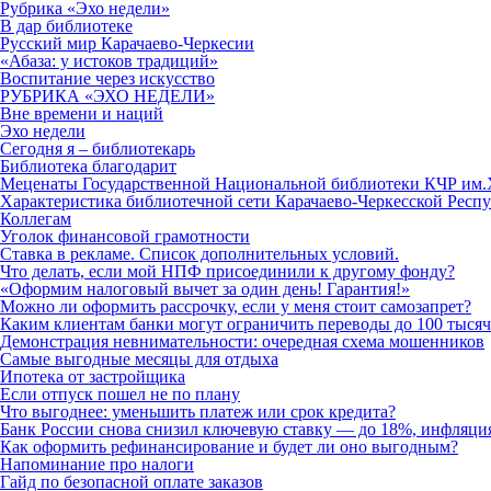
Рубрика «Эхо недели»
В дар библиотеке
Русский мир Карачаево-Черкесии
«Абаза: у истоков традиций»
Воспитание через искусство
РУБРИКА «ЭХО НЕДЕЛИ»
Вне времени и наций
Эхо недели
Сегодня я – библиотекарь
Библиотека благодарит
Меценаты Государственной Национальной библиотеки КЧР им.
Характеристика библиотечной сети Карачаево-Черкесской Респу
Коллегам
Уголок финансовой грамотности
Ставка в рекламе. Список дополнительных условий.
Что делать, если мой НПФ присоединили к другому фонду?
«Оформим налоговый вычет за один день! Гарантия!»
Можно ли оформить рассрочку, если у меня стоит самозапрет?
Каким клиентам банки могут ограничить переводы до 100 тысяч р
Демонстрация невнимательности: очередная схема мошенников
Самые выгодные месяцы для отдыха
Ипотека от застройщика
Если отпуск пошел не по плану
Что выгоднее: уменьшить платеж или срок кредита?
Банк России снова снизил ключевую ставку — до 18%, инфляци
Как оформить рефинансирование и будет ли оно выгодным?
Напоминание про налоги
Гайд по безопасной оплате заказов