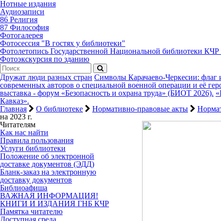
Нотные издания
Аудиозаписи
86 Религия
87 Философия
Фотогалерея
Фотосессия "В гостях у библиотеки"
Фотолетопись Государственной Национальной библиотеки КЧР
Фотоэкскурсия по зданию
Дружат люди разных стран
Символы Карачаево-Черкесии: флаг 
современных авторов о специальной военной операции и её гер
выставка - форум «Безопасность и охрана труда» (БИОТ 2026).
«
Кавказ».
Главная
О библиотеке
Нормативно-правовые акты
Нормат
на 2023 г.
Читателям
Как нас найти
Правила пользования
Услуги библиотеки
Положение об электронной
доставке документов (ЭДД)
Бланк-заказ на электронную
доставку документов
Библиоафиша
ВАЖНАЯ ИНФОРМАЦИЯ!
КНИГИ И ИЗДАНИЯ ГНБ КЧР
Памятка читателю
Доступная среда