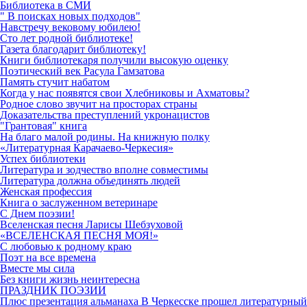
Библиотека в СМИ
" В поисках новых подходов"
Навстречу вековому юбилею!
Сто лет родной библиотеке!
Газета благодарит библиотеку!
Книги библиотекаря получили высокую оценку
Поэтический век Расула Гамзатова
Память стучит набатом
Когда у нас появятся свои Хлебниковы и Ахматовы?
Родное слово звучит на просторах страны
Доказательства преступлений укронацистов
"Грантовая" книга
На благо малой родины. На книжную полку
«Литературная Карачаево-Черкесия»
Успех библиотеки
Литература и зодчество вполне совместимы
Литература должна объединять людей
Женская профессия
Книга о заслуженном ветеринаре
С Днем поэзии!
Вселенская песня Ларисы Шебзуховой
«ВСЕЛЕНСКАЯ ПЕСНЯ МОЯ!»
С любовью к родному краю
Поэт на все времена
Вместе мы сила
Без книги жизнь неинтересна
ПРАЗДНИК ПОЭЗИИ
Плюс презентация альманаха В Черкесске прошел литературный