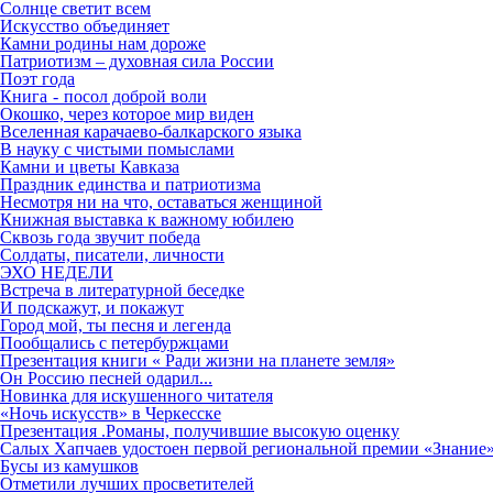
Солнце светит всем
Искусство объединяет
Камни родины нам дороже
Патриотизм – духовная сила России
Поэт года
Книга - посол доброй воли
Окошко, через которое мир виден
Вселенная карачаево-балкарского языка
В науку с чистыми помыслами
Камни и цветы Кавказа
Праздник единства и патриотизма
Несмотря ни на что, оставаться женщиной
Книжная выставка к важному юбилею
Сквозь года звучит победа
Солдаты, писатели, личности
ЭХО НЕДЕЛИ
Встреча в литературной беседке
И подскажут, и покажут
Город мой, ты песня и легенда
Пообщались с петербуржцами
Презентация книги « Ради жизни на планете земля»
Он Россию песней одарил...
Новинка для искушенного читателя
«Ночь искусств» в Черкесске
Презентация .Романы, получившие высокую оценку
Салых Хапчаев удостоен первой региональной премии «Знание»
Бусы из камушков
Отметили лучших просветителей