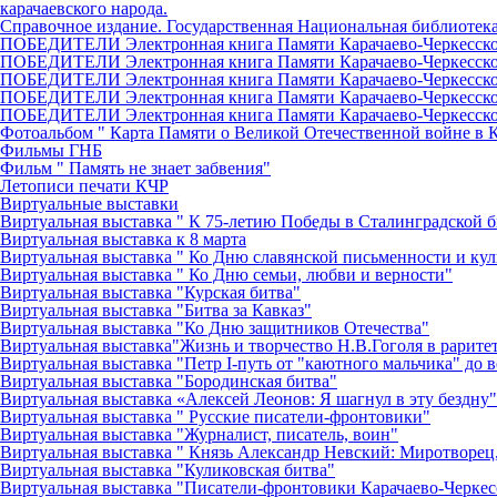
карачаевского народа.
Справочное издание. Государственная Национальная библиотека 
ПОБЕДИТЕЛИ Электронная книга Памяти Карачаево-Черкесско
ПОБЕДИТЕЛИ Электронная книга Памяти Карачаево-Черкесско
ПОБЕДИТЕЛИ Электронная книга Памяти Карачаево-Черкесско
ПОБЕДИТЕЛИ Электронная книга Памяти Карачаево-Черкесско
ПОБЕДИТЕЛИ Электронная книга Памяти Карачаево-Черкесск
Фотоальбом " Карта Памяти о Великой Отечественной войне в 
Фильмы ГНБ
Фильм " Память не знает забвения"
Летописи печати КЧР
Виртуальные выставки
Виртуальная выставка " К 75-летию Победы в Сталинградской б
Виртуальная выставка к 8 марта
Виртуальная выставка " Ко Дню славянской письменности и ку
Виртуальная выставка " Ко Дню семьи, любви и верности"
Виртуальная выставка "Курская битва"
Виртуальная выставка "Битва за Кавказ"
Виртуальная выставка "Ко Дню защитников Отечества"
Виртуальная выставка"Жизнь и творчество Н.В.Гоголя в рарите
Виртуальная выставка "Петр I-путь от "каютного мальчика" до 
Виртуальная выставка "Бородинская битва"
Виртуальная выставка «Алексей Леонов: Я шагнул в эту бездну"
Виртуальная выставка " Русские писатели-фронтовики"
Виртуальная выставка "Журналист, писатель, воин"
Виртуальная выставка " Князь Александр Невский: Миротворец
Виртуальная выставка "Куликовская битва"
Виртуальная выставка "Писатели-фронтовики Карачаево-Черкес