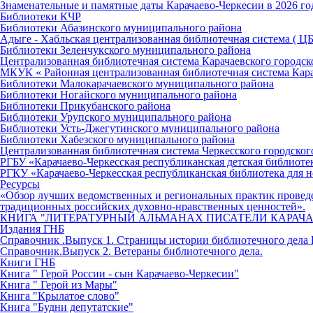
Знаменательные и памятные даты Карачаево-Черкесии в 2026 го
Библиотеки КЧР
Библиотеки Абазинского муниципального района
Адыге - Хабльская централизованная библиотечная система ( Ц
Библиотеки Зеленчукского муниципального района
Централизованная библиотечная система Карачаевского городск
МКУК « Районная централизованная библиотечная система Кар
Библиотеки Малокарачаевского муниципального района
Библиотеки Ногайского муниципального района
Библиотеки Прикубанского района
Библиотеки Урупского муниципального района
Библиотеки Усть-Джегутинского муниципального района
Библиотеки Хабезского муниципального района
Централизованная библиотечная система Черкесского городског
РГБУ «Карачаево-Черкесская республиканская детская библиоте
РГКУ «Карачаево-Черкесская республиканская библиотека для н
Ресурсы
«Обзор лучших ведомственных и региональных практик провед
традиционных российских духовно-нравственных ценностей».
КНИГА "ЛИТЕРАТУРНЫЙ АЛЬМАНАХ ПИСАТЕЛИ КАРАЧА
Издания ГНБ
Справочник .Выпуск 1. Страницы истории библиотечного дела 
Справочник.Выпуск 2. Ветераны библиотечного дела.
Книги ГНБ
Книга " Герой России - сын Карачаево-Черкесии"
Книга " Герой из Мары"
Книга "Крылатое слово"
Книга "Будни депутатские"