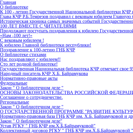
Главная
О библиотеке
К 100 - летию Государственной Национальной библиотеки КЧР
Глава КЧР Р.Б.Темрезов поздравил с вековым юбилеем Главную 
Историческая хроника самых значимых событий Государственн
100 ЛЕТ ВМЕСТЕ С ЧИТАТЕЛЯМИ
Продолжают поступать поздравления к юбилею Государственн
«Нам -100 лет!»
С вековым юбилеем !
К юбилею Главной библиотеки республики!
Поздравление к 100-летию ГНБ КЧР
О библиотеке стихами
Нас поздравляют с юбилеем!!
Сто лет родной библиотеке!
Государственная Национальная библиотека КЧР отмечает свое 9
Народный писатель КЧР Х.Б. Байрамукова
Нормативно-правовые акты
Федеральные
Закон " О библиотечном деле "
ОСНОВЫ ЗАКОНОДАТЕЛЬСТВА РОССИЙСКОЙ ФЕДЕРАЦИ
Соглашение о сотрудничестве.
Региональные
Закон " О библиотечном деле "
О ГОСУДАРСТВЕННОЙ ПРОГРАММЕ "РАЗВИТИЕ КУЛЬТУ
Нормативно-правовая база ГНБ КЧР им. Х.Б. Байрамуковой и д
Закон " О библиотечном деле"
Устав РГКУ " ГНБ КЧР им.Х.Б.Байрамуковой"
Коллективный договор РГКУ " ГНБ КЧР им.Х.Б.Байрамуковой "